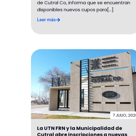
de Cutral Co, informa que se encuentran
disponibles nuevos cupos para[...]
Leer más
7 JULIO, 202
La UTN FRN y la Municipalidad de
Cutral abre inscripciones a nuevas