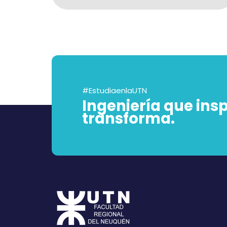
#EstudiaenlaUTN
Ingeniería que ins
transforma.